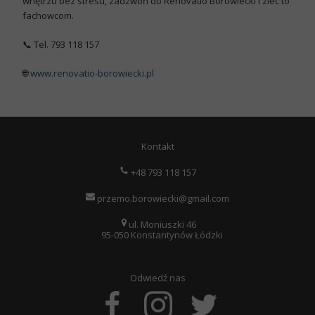
wnętrzu bez stresu, zadzwoń do
Renovatio Borowiecki
i zleć to
fachowcom.
📞
Tel.
793 118 157
🌐
www.renovatio-borowiecki.pl
Kontakt
+48 793 118 157
przemo.borowiecki@gmail.com
ul. Moniuszki 46
95-050 Konstantynów Łódzki
Odwiedź nas