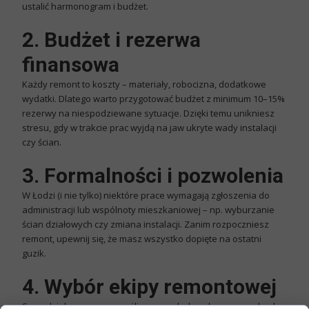
ustalić harmonogram i budżet.
2. Budżet i rezerwa
finansowa
Każdy remont to koszty – materiały, robocizna, dodatkowe
wydatki. Dlatego warto przygotować budżet z minimum 10–15%
rezerwy na niespodziewane sytuacje. Dzięki temu unikniesz
stresu, gdy w trakcie prac wyjdą na jaw ukryte wady instalacji
czy ścian.
3. Formalności i pozwolenia
W Łodzi (i nie tylko) niektóre prace wymagają zgłoszenia do
administracji lub wspólnoty mieszkaniowej – np. wyburzanie
ścian działowych czy zmiana instalacji. Zanim rozpoczniesz
remont, upewnij się, że masz wszystko dopięte na ostatni
guzik.
4. Wybór ekipy remontowej
Samodzielne prace są możliwe przy drobnych naprawach, ale