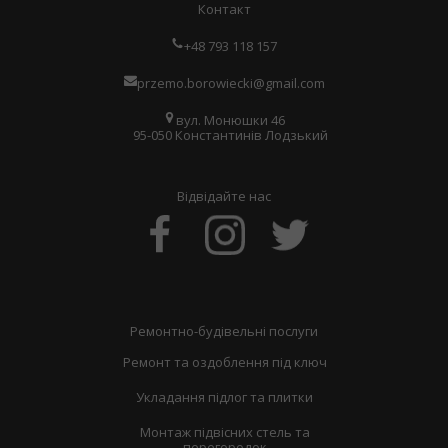
Контакт
+48 793 118 157
przemo.borowiecki@gmail.com
вул. Монюшки 46
95-050 Константинів Лодзький
Відвідайте нас
Ремонтно-будівельні послуги
Ремонт та оздоблення під ключ
Укладання підлог та плитки
Монтаж підвісних стель та
перегородок