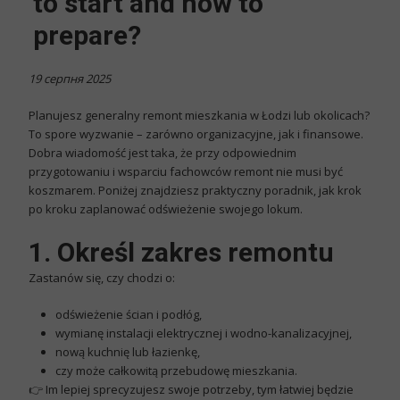
to start and how to
prepare?
19 серпня 2025
Planujesz
generalny remont mieszkania
w Łodzi lub okolicach?
To spore wyzwanie – zarówno organizacyjne, jak i finansowe.
Dobra wiadomość jest taka, że przy odpowiednim
przygotowaniu i wsparciu fachowców remont nie musi być
koszmarem. Poniżej znajdziesz praktyczny poradnik, jak krok
po kroku zaplanować odświeżenie swojego lokum.
1. Określ zakres remontu
Zastanów się, czy chodzi o:
odświeżenie ścian i podłóg,
wymianę instalacji elektrycznej i wodno-kanalizacyjnej,
nową kuchnię lub łazienkę,
czy może całkowitą przebudowę mieszkania.
👉 Im lepiej sprecyzujesz swoje potrzeby, tym łatwiej będzie